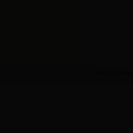
版权所有：365娱乐场